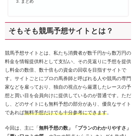
まとめ
そもそも競馬予想サイトとは？
競馬予想サイトとは、私たち消費者が数千円から数万円の
料金を情報提供料として支払い、その見返りに予想を提供
し料金の数倍、数十倍もの資金の回収を目指すサイトで
す。サイトごとにプロの馬券師と呼ばれる人や競馬の専門
家などを雇っており、独自の視点から厳選したレースの予
想と買い目を会員向けに提供しているのが普通です。ただ
し、どのサイトにも無料予想の部分があり、優良なサイト
であれば
無料予想だけでも十分参考にできます
。
今回は、主に「
無料予想の数」「プランのわかりやすさ」