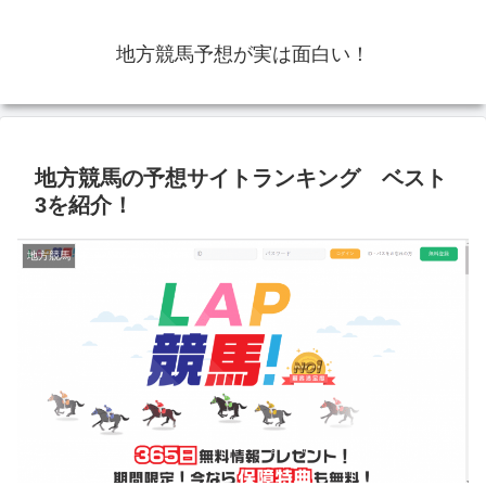
地方競馬予想が実は面白い！
地方競馬の予想サイトランキング ベスト
3を紹介！
地方競馬