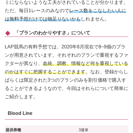
ミにならないような工夫がされていることが分かります。
ただ、毎日1レースのみなので
レース数をこなしたい人に
は無料予想だけでは物足りないかも
しれません。
「プランのわかりやすさ」について
LAP競馬の有料予想では、2020年8月現在で8~9個のプラ
ンが用意されています。それぞれのプランで重視するファ
クターが異なり、
血統、調教、情報など何を重視している
のかはすぐに把握することができます
。なお、登録からし
ばらくは限定された3つのプランのみを割引価格で購入す
ることができるようなので、今回はそれらについて簡単に
ご紹介します。
Blood Line
提供券種
3連単