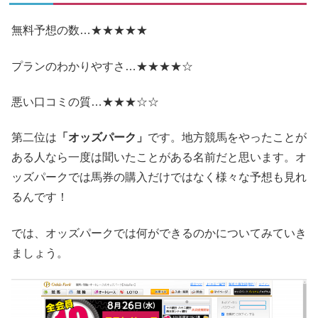
無料予想の数…★★★★★
プランのわかりやすさ…★★★★☆
悪い口コミの質…★★★☆☆
第二位は
「オッズパーク」
です。地方競馬をやったことが
ある人なら一度は聞いたことがある名前だと思います。オ
ッズパークでは馬券の購入だけではなく様々な予想も見れ
るんです！
では、オッズパークでは何ができるのかについてみていき
ましょう。