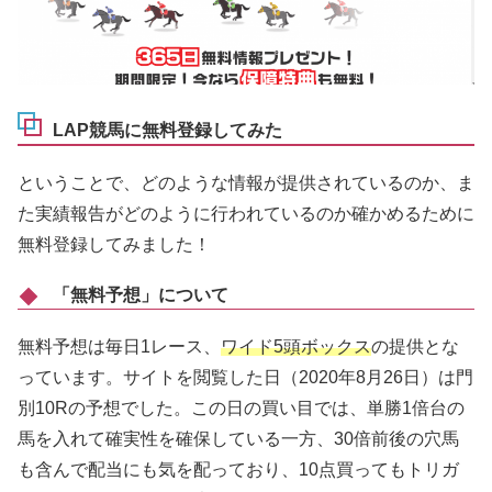
LAP競馬に無料登録してみた
ということで、どのような情報が提供されているのか、ま
た実績報告がどのように行われているのか確かめるために
無料登録してみました！
「無料予想」について
無料予想は毎日1レース、
ワイド5頭ボックス
の提供とな
っています。サイトを閲覧した日（2020年8月26日）は門
別10Rの予想でした。この日の買い目では、単勝1倍台の
馬を入れて確実性を確保している一方、30倍前後の穴馬
も含んで配当にも気を配っており、10点買ってもトリガ