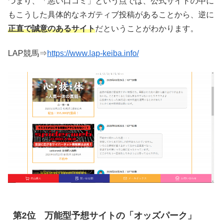
つまり、「悪い口コミ」という点では、公式サイトの中に
もこうした具体的なネガティブ投稿があることから、逆に
正直で誠意のあるサイト
だということがわかります。
LAP競馬⇒
https://www.lap-keiba.info/
第2位 万能型予想サイトの「オッズパーク」