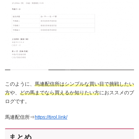
このように、
馬連配信所はシンプルな買い目で挑戦したい
方
や、
どの馬までなら買えるか知りたい方
におススメのブ
ログです。
馬連配信所⇒
https://tirol.link/
まとめ