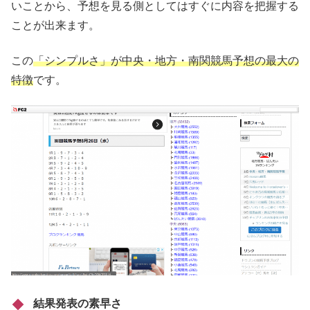
いことから、予想を見る側としてはすぐに内容を把握する
ことが出来ます。
この
「シンプルさ」が中央・地方・南関競馬予想の最大の
特徴
です。
結果発表の素早さ