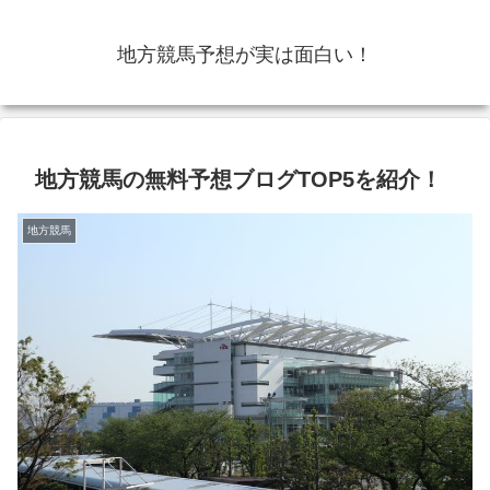
地方競馬予想が実は面白い！
地方競馬の無料予想ブログTOP5を紹介！
地方競馬