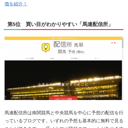
徴を紹介！
第5位 買い目がわかりやすい「馬連配信所」
馬連配信所は南関競馬と中央競馬を中心に予想の配信を行
っているブログです。いずれの予想も基本的に無料で見る