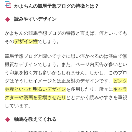
かよちんの競馬予想ブログの特徴とは？
読みやすいデザイン
かよちんの競馬予想ブログの特徴と言えば、何といっても
その
デザイン性
でしょう。
競馬予想ブログと聞いてすぐに思い浮かべるのは淡白で無
機質なデザインでしょう。また、ページ内広告が多いとい
う印象を抱く方も多いかもしれません。しかし、このブロ
グはそうしたイメージとは正反対のデザインです。
ピンク
や赤といった明るいデザイン
を多用したり、所々に
キャラ
クターや漫画を登場させたり
ととにかく読みやすさを重視
しています。
軸馬を教えてくれる