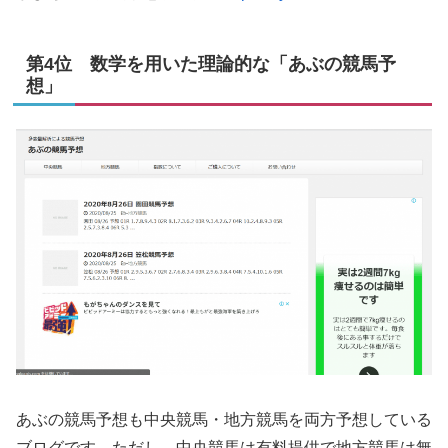
第4位 数学を用いた理論的な「あぶの競馬予
想」
あぶの競馬予想も中央競馬・地方競馬を両方予想している
ブログです。ただし、中央競馬は有料提供で地方競馬は無