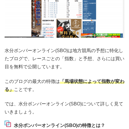
水分ボンバーオンライン(SBO)は地方競馬の予想に特化し
たブログで、レースごとの「指数」と予想、さらには買い
目を無料で公開しています。
このブログの最大の特徴は
「馬場状態によって指数が変わ
る」
ことです。
では、水分ボンバーオンライン(SBO)について詳しく見て
いきましょう。
水分ボンバーオンライン(SBO)の特徴とは？