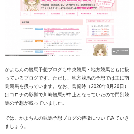
かよちんの競馬予想ブログも中央競馬・地方競馬ともに扱
っているブログです。ただし、地方競馬の予想では主に南
関競馬を扱っています。なお、閲覧時（2020年8月26日）
はコロナの影響で川崎競馬が中止となっていたので門別競
馬の予想が載っていました。
では、かよちんの競馬予想ブログの特徴についてみていき
ましょう。