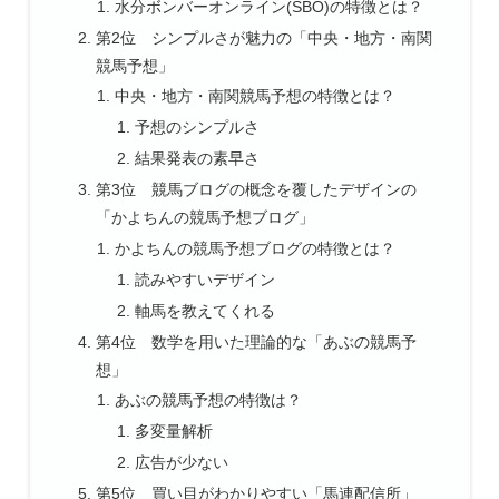
水分ボンバーオンライン(SBO)の特徴とは？
第2位 シンプルさが魅力の「中央・地方・南関
競馬予想」
中央・地方・南関競馬予想の特徴とは？
予想のシンプルさ
結果発表の素早さ
第3位 競馬ブログの概念を覆したデザインの
「かよちんの競馬予想ブログ」
かよちんの競馬予想ブログの特徴とは？
読みやすいデザイン
軸馬を教えてくれる
第4位 数学を用いた理論的な「あぶの競馬予
想」
あぶの競馬予想の特徴は？
多変量解析
広告が少ない
第5位 買い目がわかりやすい「馬連配信所」