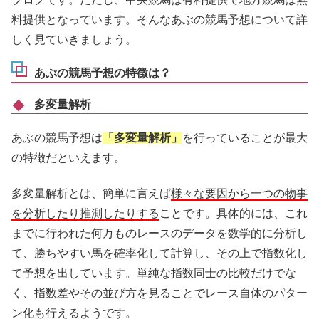
料提供となっています。そんなあぶの競馬予想について詳
しく見ていきましょう。
あぶの競馬予想の特徴は？
多変量解析
あぶの競馬予想は
「多変量解析」
を行っていることが最大
の特徴だといえます。
多変量解析とは、簡単に言えば
様々な要因から一つの物事
を分析したり推測したりする
ことです。具体的には、これ
までに行われた何万ものレースのデータを数学的に分析し
て、勝ちやすい馬を確率化して計算し、その上で指数化し
て予想を出しています。単純な指数同士の比較だけでな
く、指数差やその並び方を見ることでレース自体のパター
ン化も行えるようです。