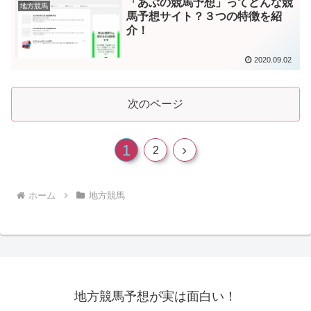
「あぶの競馬予想」ってどんな競
地方競馬
馬予想サイト？３つの特徴を紹
介！
2020.09.02
次のページ
1
次
2
へ
ホーム
地方競馬
地方競馬予想が実は面白い！