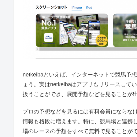
netkeibaといえば、インターネットで競
ょう。実はnetkeibaはアプリもリリース
扱うことができ、展開予想などを見ることが
プロの予想などを見るには有料会員にならな
情報も格段に増えます。特に、競馬場と連携
場のレースの予想をすべて無料で見ることが