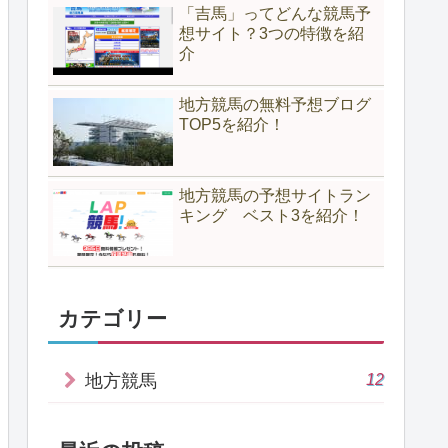
「吉馬」ってどんな競馬予
想サイト？3つの特徴を紹
介
地方競馬の無料予想ブログ
TOP5を紹介！
地方競馬の予想サイトラン
キング ベスト3を紹介！
カテゴリー
12
地方競馬