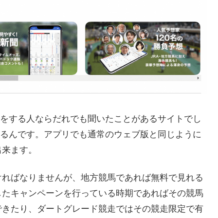
馬予想をする人ならだれでも聞いたことがあるサイトでし
しているんです。アプリでも通常のウェブ版と同じように
出来ます。
ければなりませんが、地方競馬であれば無料で見れる
したキャンペーンを行っている時期であればその競馬
できたり、ダートグレード競走ではその競走限定で有