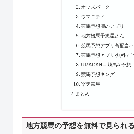
オッズパーク
ウマニティ
競馬予想師のアプリ
地方競馬予想屋さん
競馬予想アプリ高配当ハ
競馬予想アプリ-無料で
UMADAN – 競馬AI予想
競馬予想キング
楽天競馬
まとめ
地方競馬の予想を無料で見られ