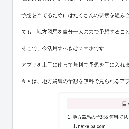
予想を当てるためにはたくさんの要素を組み
でも、地方競馬を自分一人の力で予想するこ
そこで、今活用すべきはスマホです！
アプリを上手に使って無料で予想を手に入れ
今回は、地方競馬の予想を無料で見られるアプ
目
地方競馬の予想を無料で見
netkeiba.com