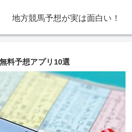
地方競馬予想が実は面白い！
無料予想アプリ10選