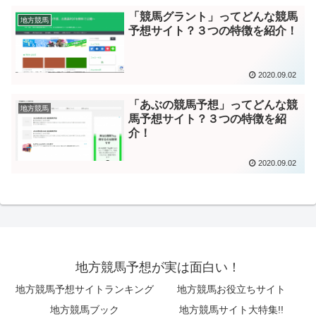
「競馬グラント」ってどんな競馬
地方競馬
予想サイト？３つの特徴を紹介！
2020.09.02
「あぶの競馬予想」ってどんな競
地方競馬
馬予想サイト？３つの特徴を紹
介！
2020.09.02
地方競馬予想が実は面白い！
地方競馬予想サイトランキング
地方競馬お役立ちサイト
地方競馬ブック
地方競馬サイト大特集!!